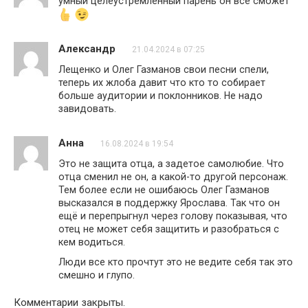
умный целеустремленный парень он все сможет
Александр
21.04.2024 в 07:25
Лещенко и Олег Газманов свои песни спели,
теперь их жлоба давит что кто то собирает
больше аудитории и поклонников. Не надо
завидовать.
Анна
16.08.2024 в 19:54
Это не защита отца, а задетое самолюбие. Что
отца сменил не он, а какой-то другой персонаж.
Тем более если не ошибаюсь Олег Газманов
высказался в поддержку Ярослава. Так что он
ещё и перепрыгнул через голову показывая, что
отец не может себя защитить и разобраться с
кем водиться.
Люди все кто прочтут это не ведите себя так это
смешно и глупо.
Комментарии закрыты.