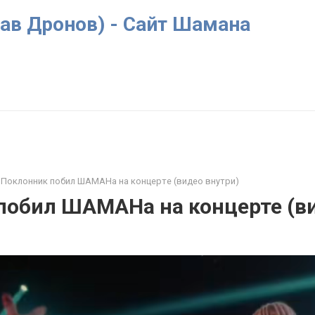
ав Дронов) - Сайт Шамана
Поклонник побил ШАМАНа на концерте (видео внутри)
побил ШАМАНа на концерте (в