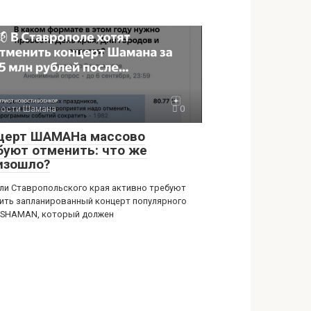
ости Шамана
0
церт ШАМАНа массово
буют отменить: что же
изошло?
и Ставропольского края активно требуют
ить запланированный концерт популярного
 SHAMAN, который должен