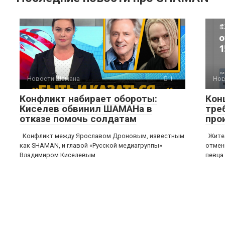
Новости Шамана
1
Нов
Конфликт набирает обороты:
Кон
Киселев обвинил ШАМАНа в
тре
отказе помочь солдатам
про
Конфликт между Ярославом Дроновым, известным
Жител
как SHAMAN, и главой «Русской медиагруппы»
отмен
Владимиром Киселевым
певца