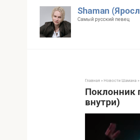
Перейти
Shaman (Яросл
к
контенту
Самый русский певец
Главная
»
Новости Шамана
»
Поклонник 
внутри)