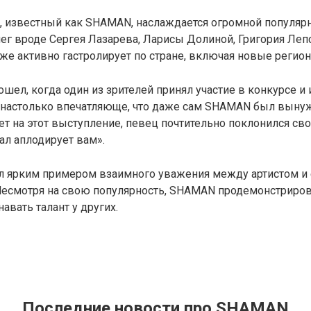
, известный как SHAMAN, наслаждается огромной популяр
г вроде Сергея Лазарева, Ларисы Долиной, Григория Лепс
же активно гастролирует по стране, включая новые регио
шел, когда один из зрителей принял участие в конкурсе и
 настолько впечатляюще, что даже сам SHAMAN был выну
твет на этот выступление, певец почтительно поклонился св
зал аплодирует вам».
ал ярким примером взаимного уважения между артистом и 
Несмотря на свою популярность, SHAMAN продемонстриров
авать талант у других.
Последние новости про SHAMAN