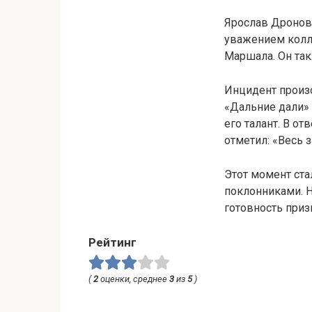
Ярослав Дронов
уважением колле
Маршала. Он так
Инцидент произо
«Дальние дали»
его талант. В о
отметил: «Весь 
Этот момент ст
поклонниками. 
готовность призн
Рейтинг
(
2
оценки, среднее
3
из
5
)