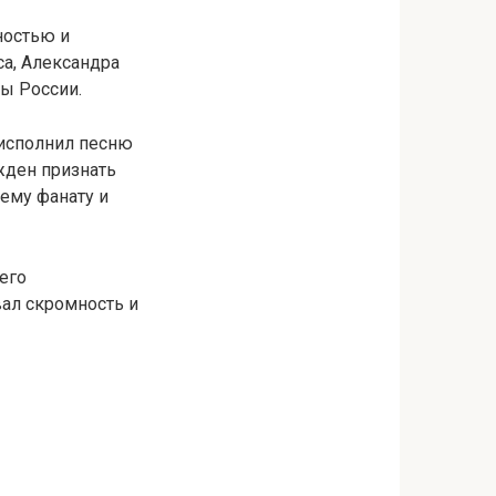
ностью и
а, Александра
ны России.
 исполнил песню
жден признать
оему фанату и
его
ал скромность и