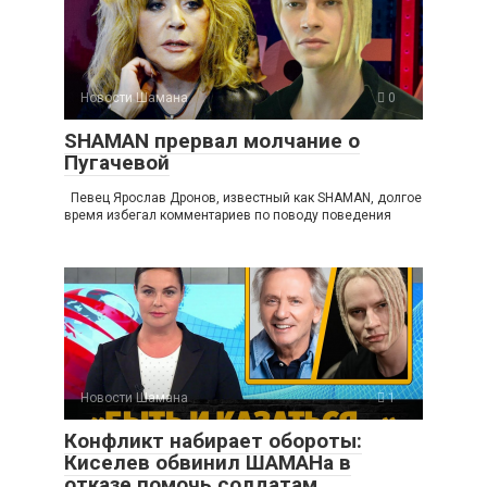
Новости Шамана
0
SHAMAN прервал молчание о
Пугачевой
Певец Ярослав Дронов, известный как SHAMAN, долгое
время избегал комментариев по поводу поведения
Новости Шамана
1
Конфликт набирает обороты:
Киселев обвинил ШАМАНа в
отказе помочь солдатам