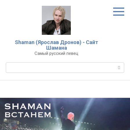
Перейти
к
контенту
Shaman (Ярослав Дронов) - Сайт
Шамана
Самый русский певец
Поиск: