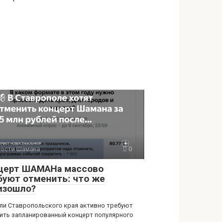
ости Шамана
0
церт ШАМАНа массово
буют отменить: что же
изошло?
и Ставропольского края активно требуют
ить запланированный концерт популярного