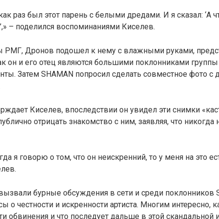
ак раз был этот парень с белыми дредами. И я сказал: ‘А чт
’,» – поделился воспоминаниями Киселев.
ы РМГ, Дронов подошел к нему с влажными руками, предст
ак он и его отец являются большими поклонниками группы
нты. Затем SHAMAN попросил сделать совместное фото с 
.
ерждает Киселев, впоследствии он увидел эти снимки «ка
публично отрицать знакомство с ним, заявляя, что никогда 
гда я говорю о том, что он неискренний, то у меня на это ес
лев.
 вызвали бурные обсуждения в сети и среди поклонников
ы о честности и искренности артиста. Многим интересно,
эти обвинения и что последует дальше в этой скандальной 