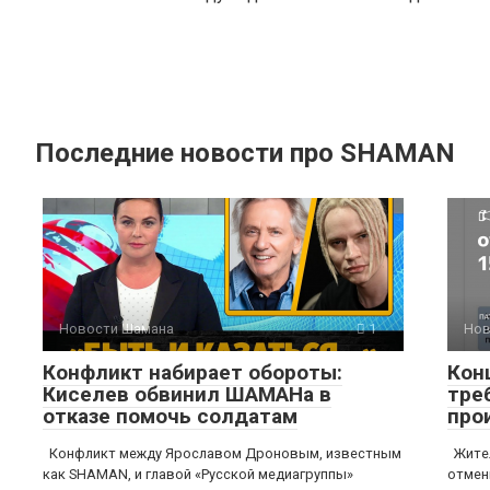
Последние новости про SHAMAN
Новости Шамана
1
Нов
Конфликт набирает обороты:
Кон
Киселев обвинил ШАМАНа в
тре
отказе помочь солдатам
про
Конфликт между Ярославом Дроновым, известным
Жител
как SHAMAN, и главой «Русской медиагруппы»
отмен