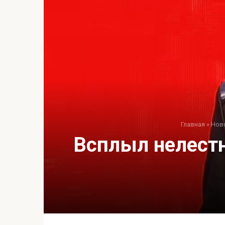
Главная
»
Нов
Всплыл нелестн