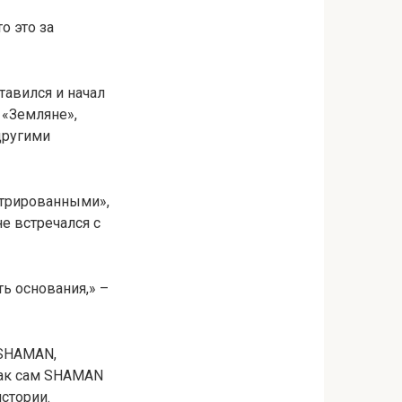
о это за
авился и начал
 «Земляне»,
другими
стрированными»,
не встречался с
ть основания,» –
 SHAMAN,
 как сам SHAMAN
истории.