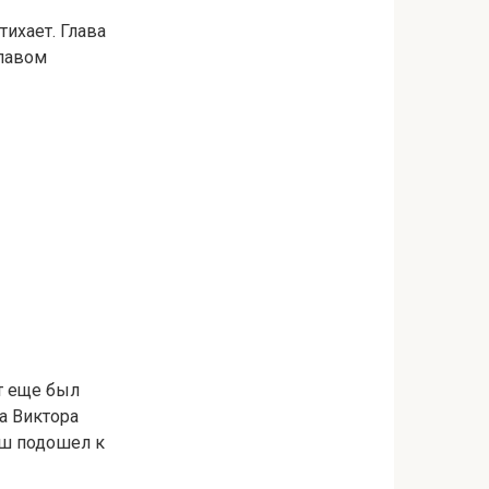
ихает. Глава
славом
т еще был
а Виктора
ыш подошел к