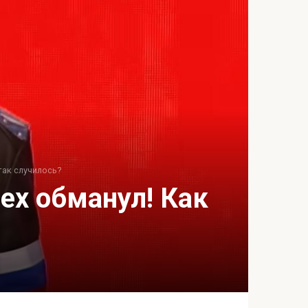
так случилось?
ех обманул! Как