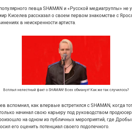
популярного певца SHAMAN и «Русской медиагруппы» не ут
мир Киселев рассказал о своем первом знакомстве с Яро
нениях в неискренности артиста.
Всплыл нелестный факт о SHAMAN! Всех обманул! Как же так случилось?
ев вспомнил, как впервые встретился с SHAMAN, когда то
только начинал свою карьеру под руководством продюсер
роизошло на одном из публичных мероприятий, где Дроб
осил его оценить потенциал своего подопечного.