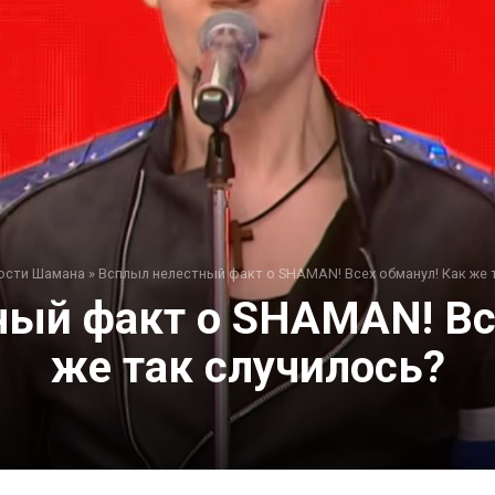
ости Шамана
»
Всплыл нелестный факт о SHAMAN! Всех обманул! Как же 
ый факт о SHAMAN! Вс
же так случилось?