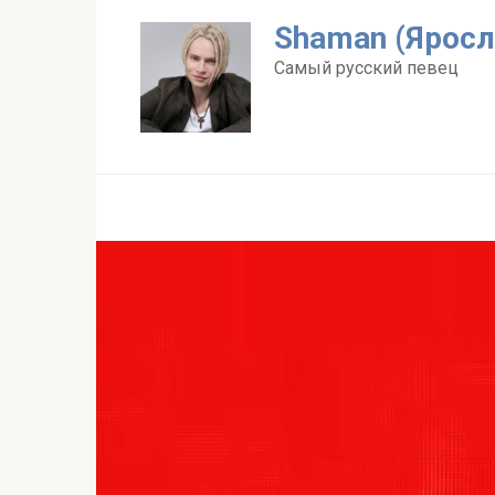
Перейти
Shaman (Яросл
к
контенту
Самый русский певец