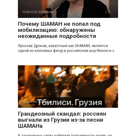
Новости Шамана
0
Почему ШАМАН не попал под
мобилизацию: обнаружены
неожиданные подробности
Ярослав Дронов, известный как SHAMAN, является
одной из ключевых фигур в российском шоу-бизнесе с
Новости Шамана
0
Грандиозный скандал: россиян
выгнали из Грузии из-за песни
ШАМАНа
В социальных сетях набирает популярность ролик, на