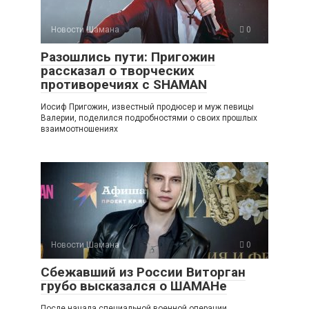
Новости Шамана
0
Разошлись пути: Пригожин
рассказал о творческих
противоречиях с SHAMAN
Иосиф Пригожин, известный продюсер и муж певицы
Валерии, поделился подробностями о своих прошлых
взаимоотношениях
Новости Шамана
0
Сбежавший из России Виторган
грубо высказался о ШАМАНе
После начала специальной военной операции